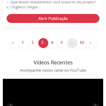
✨ Qual desses revestimentos você usaria no seu projeto?
👉 Orgânico Oregon...
Abrir Publicação
‹
1
2
3
4
5
...
62
›
Vídeos Recentes
Acompanhe nosso canal no YouTube